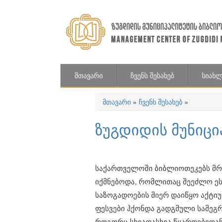
Skip to main content
ᲛᲗᲐᲕᲐᲠᲘ
ᲩᲕᲔᲜᲡ ᲨᲔᲡᲐᲮᲔᲑ
ᲡᲘᲐᲮᲚ
მთავარი
»
ჩვენს შესახებ
»
თქვენ აქ ხართ
ზუგდიდის მუნიც
​საქართველოში ბიბლიოთეკებს მრ
იქმნებოდა, რომლითაც შეეძლო ესა
საზოგადოების მიერ დაიწყო აქტი
ფესვები ჰქონდა გადგმული სამე
​​როგორც სხვადასხვა წყაროებიდა