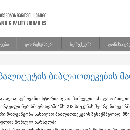
ᲔᲔᲑᲘ
ᲔᲚ-ᲠᲔᲡᲣᲠᲡᲔᲑᲘ
ᲡᲢᲠᲣᲥᲢᲣᲠᲐ
ᲦᲝᲜᲘᲡᲫᲘᲔᲑᲔ
იპალიტეტის ბიბლიოთეკების მ
ავალსაუკუნოვანი ისტორია აქვთ. პირველი სახალხო ბიბლი
რგებლა ნებისმიერ ადამიანს. XIX საუკუნის მეორე ნახევარ
ური მოღვაწეობა სახალხო ბიბლიოთეკების შესაქმნელად. მწ
გრელოს შორეულ წარსულში.
ნ ჩანს, ზუგდიდის ისტორიაში რამდენიმეჯერ მოხდა ბიბლიოთე