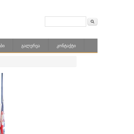
ძიება
SEARCH FORM
ᲑᲘ
ᲒᲐᲚᲔᲠᲔᲐ
ᲙᲝᲜᲢᲐᲥᲢᲘ