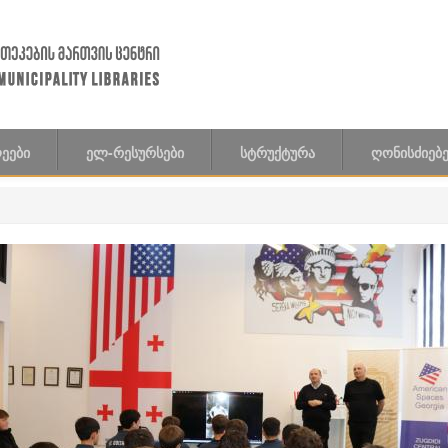
ᲔᲔᲑᲘ
ᲔᲚ-ᲠᲔᲡᲣᲠᲡᲔᲑᲘ
ᲡᲢᲠᲣᲥᲢᲣᲠᲐ
ᲦᲝᲜᲘᲡᲫᲘᲔᲑᲔ